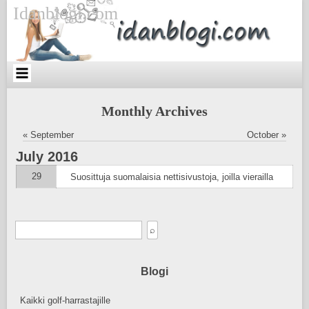
Skip
Skip
Skip
Idanblogi.com
to
to
to
content
SEARCH-
RECENT-
2
POSTS-
2
Monthly Archives
« September
October »
July
2016
29
Suosittuja suomalaisia nettisivustoja, joilla vierailla
Blogi
Kaikki golf-harrastajille